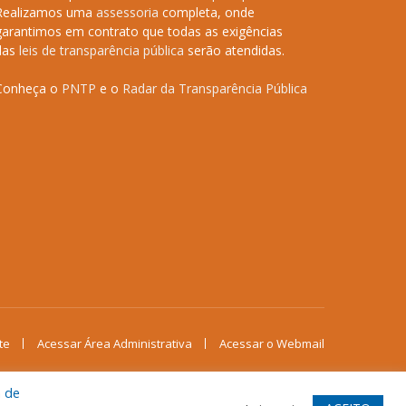
Realizamos uma
assessoria
completa, onde
garantimos em contrato que todas as exigências
das
leis de transparência pública
serão atendidas.
Conheça o
PNTP
e o
Radar da Transparência Pública
te
Acessar Área Administrativa
Acessar o Webmail
a de