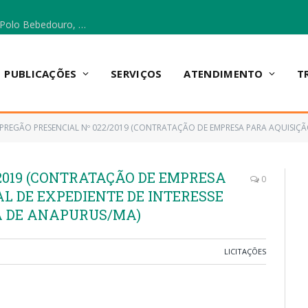
Escola Municipal Vicentina Vieira dos Santos, no Polo Bebedouro, recebeu materiais para a implantação do Cantinho da Leitura e da Sala Multidisciplinar.
PUBLICAÇÕES
SERVIÇOS
ATENDIMENTO
T
PREGÃO PRESENCIAL Nº 022/2019 (CONTRATAÇÃO DE EMPRESA PARA AQUISIÇÃO DE MATERIAL DE EXPEDIE
2019 (CONTRATAÇÃO DE EMPRESA
0
L DE EXPEDIENTE DE INTERESSE
A DE ANAPURUS/MA)
LICITAÇÕES