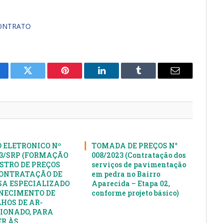
ONTRATO
cebook
Twitter
Pinterest
LinkedIn
Tumblr
E-
mail
 ELETRONICO Nº
TOMADA DE PREÇOS N°
23/SRP (FORMAÇÃO
008/2023 (Contratação dos
ISTRO DE PREÇOS
serviços de pavimentação
ONTRATAÇÃO DE
em pedra no Bairro
A ESPECIALIZADO
Aparecida – Etapa 02,
NECIMENTO DE
conforme projeto básico)
HOS DE AR-
IONADO, PARA
R ÀS