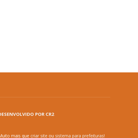
DESENVOLVIDO POR CR2
Muito mais que
criar site
ou
sistema para prefeituras
!