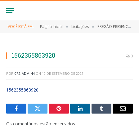
VOCÊ ESTÁ EM:
Página Inicial
Licitações
PREGÃO PRESENCIAL Nº 016/2019 (CONTRATAÇÃO DE EMPRESA PARA SERVIÇOS DE OGANIZAÇÃO DAS FESTIVIDADES DO SÃO JOÃO 2019)
»
»
1562355863920
0
POR
CR2-ADMIN4
ON
10 DE SETEMBRO DE 2021
1562355863920
Facebook
Twitter
Pinterest
LinkedIn
Tumblr
E-
mail
Os comentários estão encerrados.