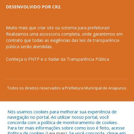
DESENVOLVIDO POR CR2
Muito mais que
criar site
ou
sistema para prefeituras
!
Realizamos uma
assessoria
completa, onde garantimos em
contrato que todas as exigências das
leis de transparência
pública
serão atendidas.
Conheça o
PNTP
e o
Radar da Transparência Pública
Todos os direitos reservados a Prefeitura Municipal de Anapurus.
Nós usamos cookies para melhorar sua experiência de
Mapa do Site
Acessar Área Administrativa
navegação no portal. Ao utilizar nosso portal, você
concorda com a política de monitoramento de cookies.
Acessar o Webmail
Para ter mais informações sobre como isso é feito, acesse
Política de cookies (
Leia mais
). Se você concorda, clique em