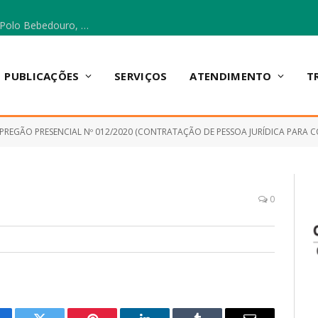
Escola Municipal Vicentina Vieira dos Santos, no Polo Bebedouro, recebeu materiais para a implantação do Cantinho da Leitura e da Sala Multidisciplinar.
PUBLICAÇÕES
SERVIÇOS
ATENDIMENTO
T
PREGÃO PRESENCIAL Nº 012/2020 (CONTRATAÇÃO DE PESSOA JURÍDICA PARA CONTRATAÇÃO EMPRESA ESPECIALIZADA PARA REALIZAR C
0