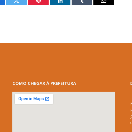
cebook
Twitter
Pinterest
LinkedIn
Tumblr
E-
mail
COMO CHEGAR À PREFEITURA