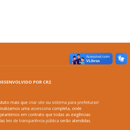
DESENVOLVIDO POR CR2
Muito mais que
criar site
ou
sistema para prefeituras
!
Realizamos uma
assessoria
completa, onde
garantimos em contrato que todas as exigências
das
leis de transparência pública
serão atendidas.