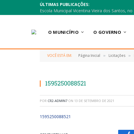
ÚLTIMAS PUBLICAÇÕES:
O MUNICÍPIO
O GOVERNO
VOCÊ ESTÁ EM:
Página Inicial
Licitações
»
»
1595250088521
POR
CR2-ADMIN7
ON
13 DE SETEMBRO DE 2021
1595250088521