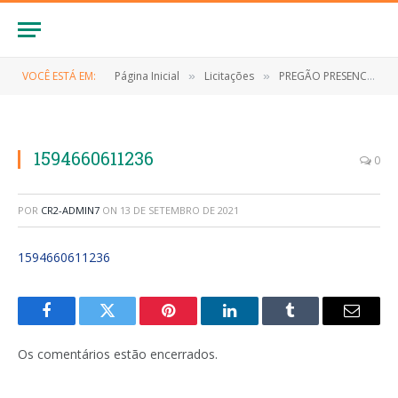
VOCÊ ESTÁ EM:
Página Inicial
Licitações
PREGÃO PRESENCIAL Nº 005/2020 (CONTRATAÇÃO DE EMPRESA PARA MINISTRAR CURSOS PROFISSIONALIZANTES)
»
»
1594660611236
0
POR
CR2-ADMIN7
ON
13 DE SETEMBRO DE 2021
1594660611236
Facebook
Twitter
Pinterest
LinkedIn
Tumblr
E-
mail
Os comentários estão encerrados.