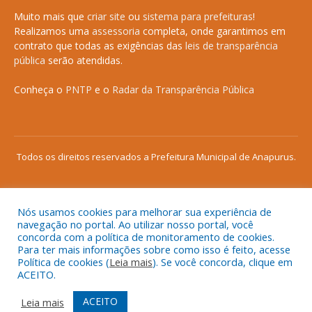
Muito mais que
criar site
ou
sistema para prefeituras
!
Realizamos uma
assessoria
completa, onde garantimos em
contrato que todas as exigências das
leis de transparência
pública
serão atendidas.
Conheça o
PNTP
e o
Radar da Transparência Pública
Todos os direitos reservados a Prefeitura Municipal de Anapurus.
Nós usamos cookies para melhorar sua experiência de
Mapa do Site
Acessar Área Administrativa
navegação no portal. Ao utilizar nosso portal, você
concorda com a política de monitoramento de cookies.
Acessar o Webmail
Para ter mais informações sobre como isso é feito, acesse
Política de cookies (
Leia mais
). Se você concorda, clique em
ACEITO.
ACEITO
Leia mais