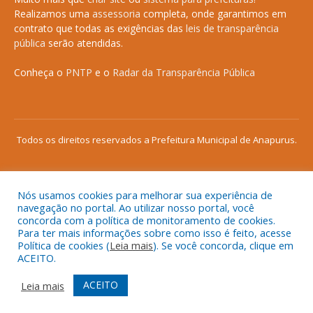
Realizamos uma
assessoria
completa, onde garantimos em
contrato que todas as exigências das
leis de transparência
pública
serão atendidas.
Conheça o
PNTP
e o
Radar da Transparência Pública
Todos os direitos reservados a Prefeitura Municipal de Anapurus.
Nós usamos cookies para melhorar sua experiência de
Mapa do Site
Acessar Área Administrativa
navegação no portal. Ao utilizar nosso portal, você
concorda com a política de monitoramento de cookies.
Acessar o Webmail
Para ter mais informações sobre como isso é feito, acesse
Política de cookies (
Leia mais
). Se você concorda, clique em
ACEITO.
ACEITO
Leia mais