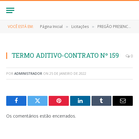
VOCÊ ESTÁ EM:
Página Inicial
Licitações
PREGÃO PRESENCIAL Nº 003/2021 (EVENTUAL CONTRATAÇÃO DE EMPRESA ESPECIALIZADA NO FORNECIMENTO DE MATERIAIS DE CONSUMO)
»
»
TERMO ADITIVO-CONTRATO Nº 159
0
POR
ADMINISTRADOR
ON
25 DE JANEIRO DE 2022
Facebook
Twitter
Pinterest
LinkedIn
Tumblr
E-
mail
Os comentários estão encerrados.