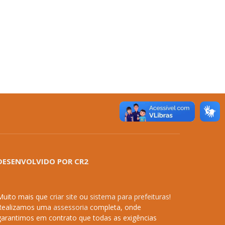
DESENVOLVIDO POR CR2
Muito mais que
criar site
ou
sistema para prefeituras
!
Realizamos uma
assessoria
completa, onde
garantimos em contrato que todas as exigências