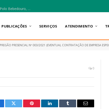
Escola Municipal Vicentina Vieira dos Santos, no Polo Bebedouro, recebeu materiais para a implantação do Cantinho da Leitura e da Sala Multidisciplinar.
PUBLICAÇÕES
SERVIÇOS
ATENDIMENTO
T
PREGÃO PRESENCIAL Nº 003/2021 (EVENTUAL CONTRATAÇÃO DE EMPRESA ESPECIAL
0
cebook
Twitter
Pinterest
LinkedIn
Tumblr
E-