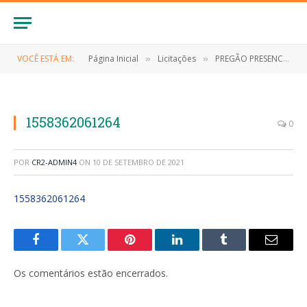
VOCÊ ESTÁ EM:
Página Inicial
Licitações
PREGÃO PRESENCIAL Nº 002/2019 (CONTRATAÇÃO DE EMPRESA PARA O FORNECIMENTO DE GÊNEROS ALIMENTÍCIOS PARA MANUTENÇÃO DA MERENDA ESCOLAR DO MUNICÍPIO DE ANAPURUS)
»
»
1558362061264
0
POR
CR2-ADMIN4
ON
10 DE SETEMBRO DE 2021
1558362061264
Facebook
Twitter
Pinterest
LinkedIn
Tumblr
E-
mail
Os comentários estão encerrados.