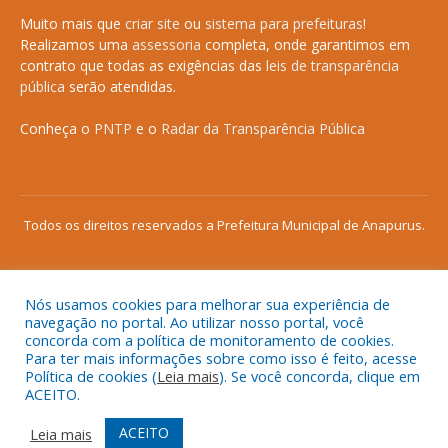
Muito mais que
criar site
ou
sistema para prefeituras
!
Realizamos uma
assessoria
completa, onde garantimos em
contrato que todas as exigências das
leis de transparência
pública
serão atendidas.
Conheça o
PNTP
e o
Radar da Transparência Pública
Todos os direitos reservados a Prefeitura Municipal de Anapurus.
Nós usamos cookies para melhorar sua experiência de
Mapa do Site
Acessar Área Administrativa
navegação no portal. Ao utilizar nosso portal, você
concorda com a política de monitoramento de cookies.
Acessar o Webmail
Para ter mais informações sobre como isso é feito, acesse
Política de cookies (
Leia mais
). Se você concorda, clique em
ACEITO.
ACEITO
Leia mais