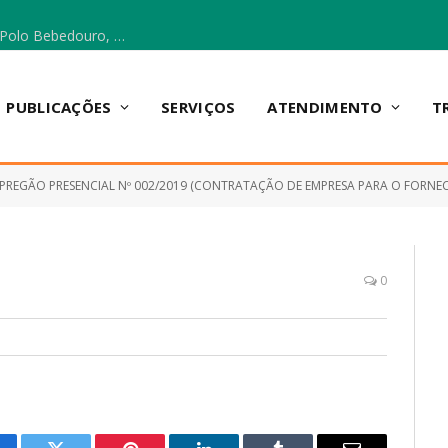
Escola Municipal Vicentina Vieira dos Santos, no Polo Bebedouro, recebeu materiais para a implantação do Cantinho da Leitura e da Sala Multidisciplinar.
PUBLICAÇÕES
SERVIÇOS
ATENDIMENTO
T
PREGÃO PRESENCIAL Nº 002/2019 (CONTRATAÇÃO DE EMPRESA PARA O FORNECIMENTO DE GÊNEROS ALIMENTÍCIOS
0