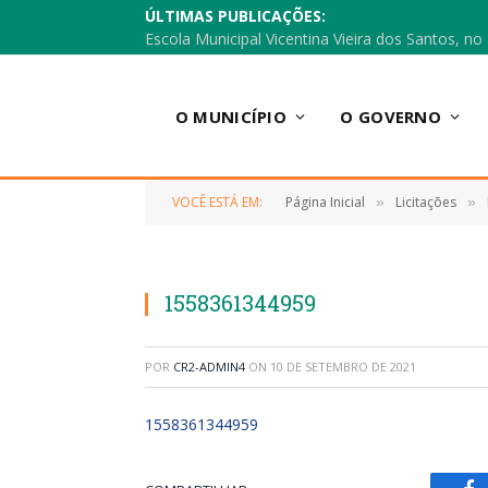
ÚLTIMAS PUBLICAÇÕES:
O MUNICÍPIO
O GOVERNO
VOCÊ ESTÁ EM:
Página Inicial
Licitações
»
»
1558361344959
POR
CR2-ADMIN4
ON
10 DE SETEMBRO DE 2021
1558361344959