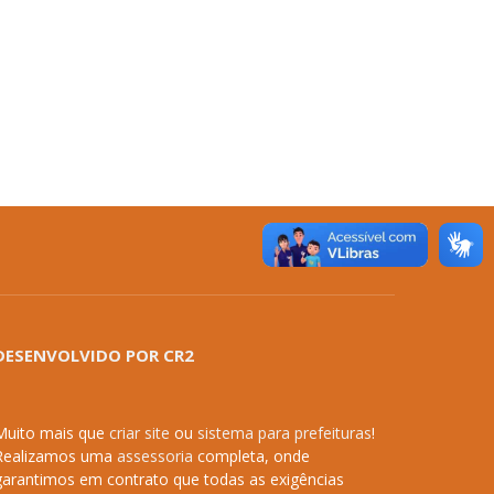
DESENVOLVIDO POR CR2
Muito mais que
criar site
ou
sistema para prefeituras
!
Realizamos uma
assessoria
completa, onde
garantimos em contrato que todas as exigências