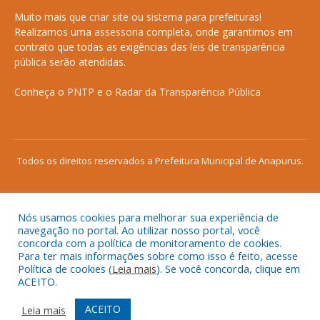
Muito mais que
criar site
ou
sistema para prefeituras
!
Realizamos uma
assessoria
completa, onde garantimos em
contrato que todas as exigências das
leis de transparência
pública
serão atendidas.
Conheça o
PNTP
e o
Radar da Transparência Pública
Todos os direitos reservados a Prefeitura Municipal de Anapurus.
Nós usamos cookies para melhorar sua experiência de
Mapa do Site
Acessar Área Administrativa
navegação no portal. Ao utilizar nosso portal, você
concorda com a política de monitoramento de cookies.
Acessar o Webmail
Para ter mais informações sobre como isso é feito, acesse
Política de cookies (
Leia mais
). Se você concorda, clique em
ACEITO.
ACEITO
Leia mais