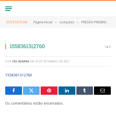
VOCÊ ESTÁ EM:
Página Inicial
Licitações
PREGÃO PRESENCIAL Nº 002/2019 (CONTRATAÇÃO DE EMPRESA PARA O FORNECIMENTO DE GÊNEROS ALIMENTÍCIOS PARA MANUTENÇÃO DA MERENDA ESCOLAR DO MUNICÍPIO DE ANAPURUS)
»
»
1558361312760
0
POR
CR2-ADMIN4
ON
10 DE SETEMBRO DE 2021
1558361312760
Facebook
Twitter
Pinterest
LinkedIn
Tumblr
E-
mail
Os comentários estão encerrados.