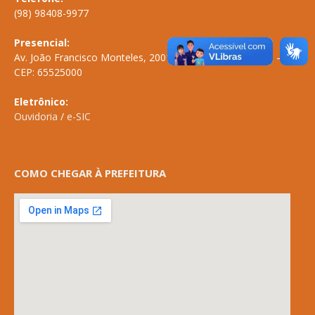
(98) 98408-9977
Presencial:
Av. João Francisco Monteles, 2001 \ Centro \ ANAPURUS – MA
CEP: 65525000
Eletrônico:
Ouvidoria
/
e-SIC
COMO CHEGAR À PREFEITURA