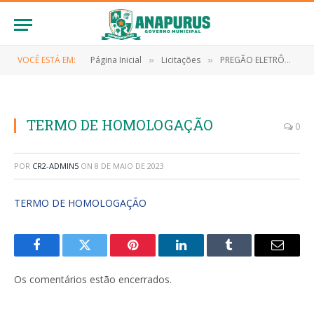
VOCÊ ESTÁ EM:
Página Inicial
Licitações
PREGÃO ELETRÔNICO Nº 040/2022 (REGISTRO DE PREÇO PARA FUTURA CONTRATAÇÃO DE EMPRESA ESPECIALIZADA NA PRESTAÇÃO DE SERVIÇOS TÉCNICOS DE COMUNICAÇÃO AUDIOVISUAL)
»
»
TERMO DE HOMOLOGAÇÃO
0
POR
CR2-ADMIN5
ON
8 DE MAIO DE 2023
TERMO DE HOMOLOGAÇÃO
Facebook
Twitter
Pinterest
LinkedIn
Tumblr
E-
mail
Os comentários estão encerrados.