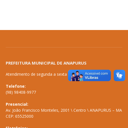
PREFEITURA MUNICIPAL DE ANAPURUS
Atendimento de segunda a sexta de 08:00 às 14:00
Telefone:
(98) 98408-9977
Presencial:
Av. João Francisco Monteles, 2001 \ Centro \ ANAPURUS – MA
CEP: 65525000