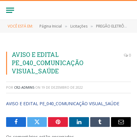
VOCÊ ESTÁ EM:
Página Inicial
Licitações
PREGÃO ELETRÔNICO Nº 040/2022 (REGISTRO DE PREÇO PARA FUTURA CONTRATAÇÃO DE EMPRESA ESPECIALIZADA NA PRESTAÇÃO DE SERVIÇOS TÉCNICOS DE COMUNICAÇÃO AUDIOVISUAL)
»
»
AVISO E EDITAL
0
PE_040_COMUNICAÇÃO
VISUAL_SAÚDE
POR
CR2-ADMIN5
ON
19 DE DEZEMBRO DE 2022
AVISO E EDITAL PE_040_COMUNICAÇÃO VISUAL_SAÚDE
Facebook
Twitter
Pinterest
LinkedIn
Tumblr
E-
mail
Os comentários estão encerrados.