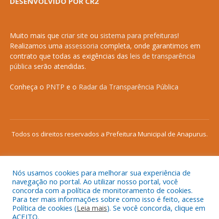
DESENVOLVIDO POR CR2
Muito mais que
criar site
ou
sistema para prefeituras
!
Realizamos uma
assessoria
completa, onde garantimos em
contrato que todas as exigências das
leis de transparência
pública
serão atendidas.
Conheça o
PNTP
e o
Radar da Transparência Pública
Todos os direitos reservados a Prefeitura Municipal de Anapurus.
Nós usamos cookies para melhorar sua experiência de
Mapa do Site
Acessar Área Administrativa
navegação no portal. Ao utilizar nosso portal, você
concorda com a política de monitoramento de cookies.
Acessar o Webmail
Para ter mais informações sobre como isso é feito, acesse
Política de cookies (
Leia mais
). Se você concorda, clique em
ACEITO.