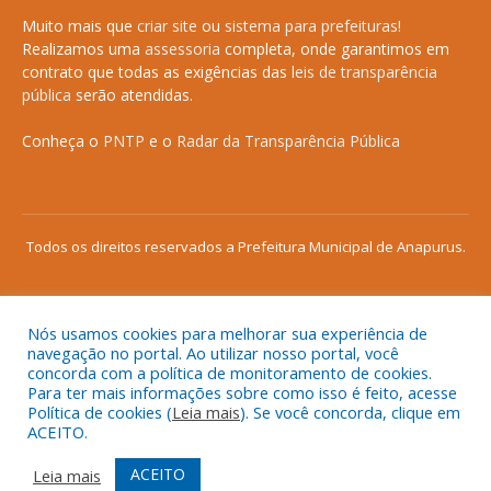
Muito mais que
criar site
ou
sistema para prefeituras
!
Realizamos uma
assessoria
completa, onde garantimos em
contrato que todas as exigências das
leis de transparência
pública
serão atendidas.
Conheça o
PNTP
e o
Radar da Transparência Pública
Todos os direitos reservados a Prefeitura Municipal de Anapurus.
Nós usamos cookies para melhorar sua experiência de
Mapa do Site
Acessar Área Administrativa
navegação no portal. Ao utilizar nosso portal, você
concorda com a política de monitoramento de cookies.
Acessar o Webmail
Para ter mais informações sobre como isso é feito, acesse
Política de cookies (
Leia mais
). Se você concorda, clique em
ACEITO.
ACEITO
Leia mais