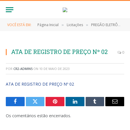
VOCÊ ESTÁ EM:
Página Inicial
Licitações
PREGÃO ELETRÔNICO Nº 039/2022 (REGISTRO DE PREÇOS CONTRATAÇÃO DE EMPRESA PARA AQUISIÇÃO DE GÊNEROS ALIMENTÍCIOS)
»
»
ATA DE REGISTRO DE PREÇO Nº 02
0
POR
CR2-ADMIN5
ON
10 DE MAIO DE 2023
ATA DE REGISTRO DE PREÇO Nº 02
Facebook
Twitter
Pinterest
LinkedIn
Tumblr
E-
mail
Os comentários estão encerrados.