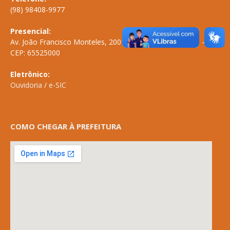
(98) 98408-9977
Presencial:
Av. João Francisco Monteles, 2001 \ Centro \ ANAPURUS – MA
CEP: 65525000
Eletrônico:
Ouvidoria
/
e-SIC
COMO CHEGAR À PREFEITURA