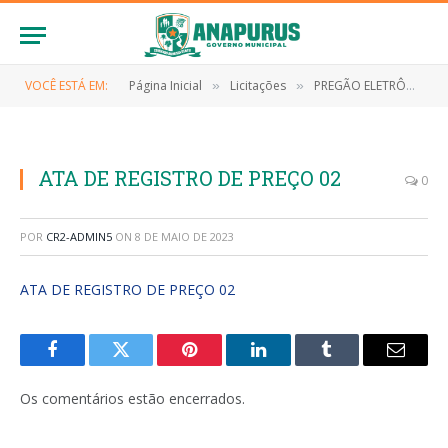
VOCÊ ESTÁ EM:
Página Inicial
Licitações
PREGÃO ELETRÔNICO Nº 037/2022 (EVENTUAL CONTRATAÇÃO DE EMPRESA PARA AQUISIÇÃO DE MATERIAL DE EXPEDIENTE)
»
»
ATA DE REGISTRO DE PREÇO 02
0
POR
CR2-ADMIN5
ON
8 DE MAIO DE 2023
ATA DE REGISTRO DE PREÇO 02
Facebook
Twitter
Pinterest
LinkedIn
Tumblr
E-
mail
Os comentários estão encerrados.