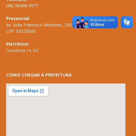
(98) 98408-9977
Presencial:
Av. João Francisco Monteles, 2001 \ Centro \ ANAPURUS – MA
CEP: 65525000
Eletrônico:
Ouvidoria
/
e-SIC
COMO CHEGAR À PREFEITURA