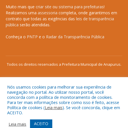
Muito mais que
criar site
ou
sistema para prefeituras
!
Realizamos uma
assessoria
completa, onde garantimos em
contrato que todas as exigências das
leis de transparência
pública
serão atendidas.
Conheça o
PNTP
e o
Radar da Transparência Pública
Todos os direitos reservados a Prefeitura Municipal de Anapurus.
Nós usamos cookies para melhorar sua experiência de
Mapa do Site
Acessar Área Administrativa
navegação no portal. Ao utilizar nosso portal, você
concorda com a política de monitoramento de cookies.
Acessar o Webmail
Para ter mais informações sobre como isso é feito, acesse
Política de cookies (
Leia mais
). Se você concorda, clique em
ACEITO.
ACEITO
Leia mais