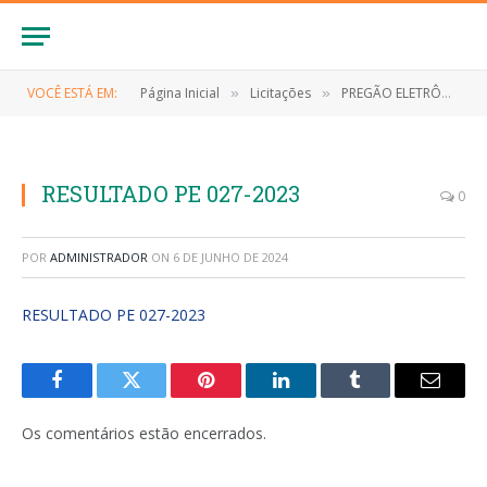
VOCÊ ESTÁ EM:
Página Inicial
Licitações
PREGÃO ELETRÔNICO Nº 027/2023-SRP (CONTRATAÇÃO DE EMPRESA ESPECIALIZADA PARA O FORNECIMENTO DE MATERIAIS DE LIMPEZA E HIGIENE PESSOAL PARA ATENDER AS NECESSIDADES, DA SECRETARIA MUNICIPAL DE SAÚDE DO MUNICÍPIO DE ANAPURUS/MA)
»
»
RESULTADO PE 027-2023
0
POR
ADMINISTRADOR
ON
6 DE JUNHO DE 2024
RESULTADO PE 027-2023
Facebook
Twitter
Pinterest
LinkedIn
Tumblr
E-
mail
Os comentários estão encerrados.