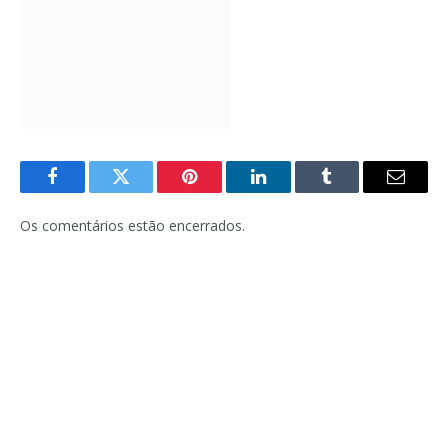
Facebook
Twitter
Pinterest
LinkedIn
Tumblr
E-
mail
Os comentários estão encerrados.