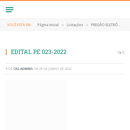
VOCÊ ESTÁ EM:
Página Inicial
Licitações
PREGÃO ELETRÔNICO Nº 023/2022 (Contratação de pessoa (s) jurídica (s) para fornecimento de medicamentos de uso atenção básica)
»
»
EDITAL PE 023-2022
0
POR
CR2-ADMIN5
ON
29 DE JUNHO DE 2022