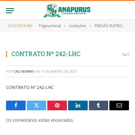
VOCÊ ESTÁ EM:
Página Inicial
Licitações
PREGÃO ELETRONICO Nº 023/2021 (CONTRATAÇÃO DE EMPRESA ESPECIALIZADA PARA O FORNECIMENTO DE MATERIAIS DE LIMPEZA E HIGIENE PESSOAL, DE INTERESSE DA SECRETARIA MUNICIPAL DE EDUCAÇÃO, DO MUNICÍPIO DE ANAPURUS/MA)
»
»
CONTRATO Nº 242-LHC
0
POR
CR2-ADMIN5
ON
11 DE JANEIRO DE 2023
CONTRATO Nº 242-LHC
Facebook
Twitter
Pinterest
LinkedIn
Tumblr
E-
mail
Os comentários estão encerrados.