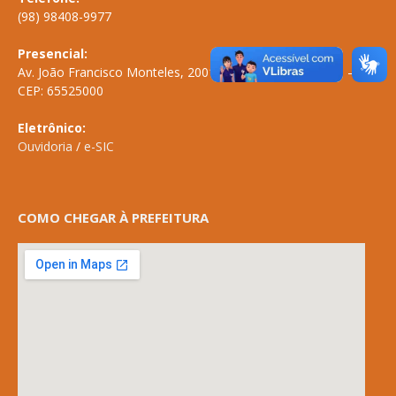
(98) 98408-9977
Presencial:
Av. João Francisco Monteles, 2001 \ Centro \ ANAPURUS – MA
CEP: 65525000
Eletrônico:
Ouvidoria
/
e-SIC
COMO CHEGAR À PREFEITURA