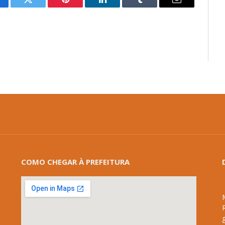
cebook
Twitter
Pinterest
LinkedIn
Tumblr
E-
mail
COMO CHEGAR À PREFEITURA