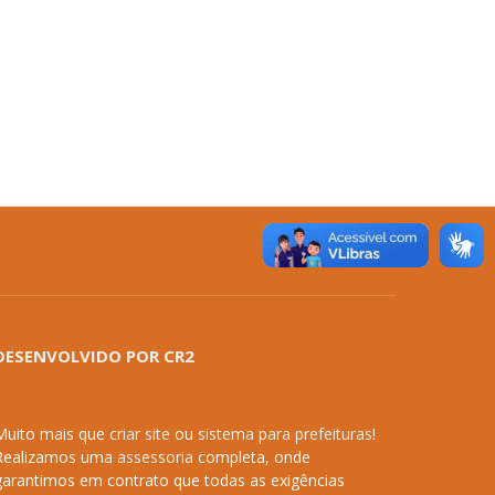
DESENVOLVIDO POR CR2
Muito mais que
criar site
ou
sistema para prefeituras
!
Realizamos uma
assessoria
completa, onde
garantimos em contrato que todas as exigências