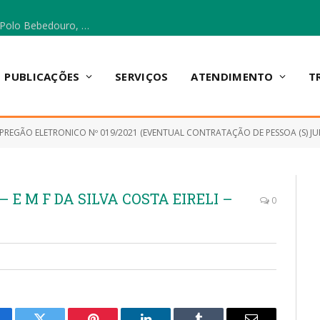
Escola Municipal Vicentina Vieira dos Santos, no Polo Bebedouro, recebeu materiais para a implantação do Cantinho da Leitura e da Sala Multidisciplinar.
PUBLICAÇÕES
SERVIÇOS
ATENDIMENTO
T
PREGÃO ELETRONICO Nº 019/2021 (EVENTUAL CONTRATAÇÃO DE PESSOA (S) JURÍDICA (S) PARA FOR
S – E M F DA SILVA COSTA EIRELI –
0