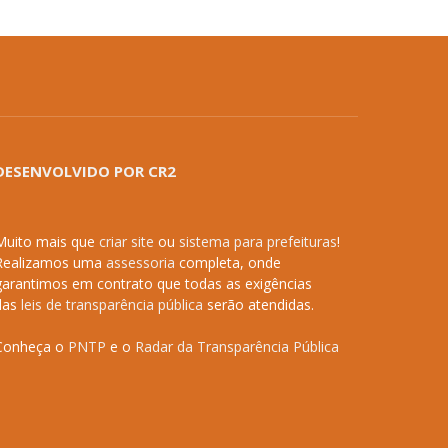
DESENVOLVIDO POR CR2
Muito mais que
criar site
ou
sistema para prefeituras
!
Realizamos uma
assessoria
completa, onde
garantimos em contrato que todas as exigências
das
leis de transparência pública
serão atendidas.
Conheça o
PNTP
e o
Radar da Transparência Pública