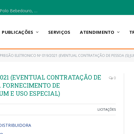
Escola Municipal Vicentina Vieira dos Santos, no Polo Bebedouro, recebeu materiais para a implantação do Cantinho da Leitura e da Sala Multidisciplinar.
PUBLICAÇÕES
SERVIÇOS
ATENDIMENTO
T
PREGÃO ELETRONICO Nº 019/2021 (EVENTUAL CONTRATAÇÃO DE PESSOA (S) JURÍDICA (S) PARA FOR
2021 (EVENTUAL CONTRATAÇÃO DE
0
RA FORNECIMENTO DE
M E USO ESPECIAL)
LICITAÇÕES
DISTRIBUIDORA