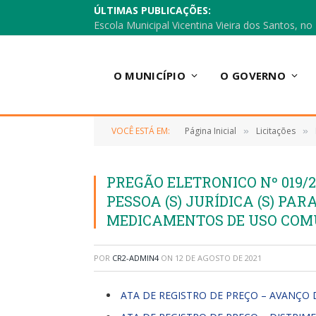
ÚLTIMAS PUBLICAÇÕES:
O MUNICÍPIO
O GOVERNO
VOCÊ ESTÁ EM:
Página Inicial
Licitações
»
»
PREGÃO ELETRONICO Nº 019/
PESSOA (S) JURÍDICA (S) PA
MEDICAMENTOS DE USO COMU
POR
CR2-ADMIN4
ON
12 DE AGOSTO DE 2021
ATA DE REGISTRO DE PREÇO – AVANÇO 