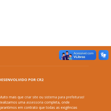
DESENVOLVIDO POR CR2
Muito mais que
criar site
ou
sistema para prefeituras
!
Realizamos uma
assessoria
completa, onde
garantimos em contrato que todas as exigências