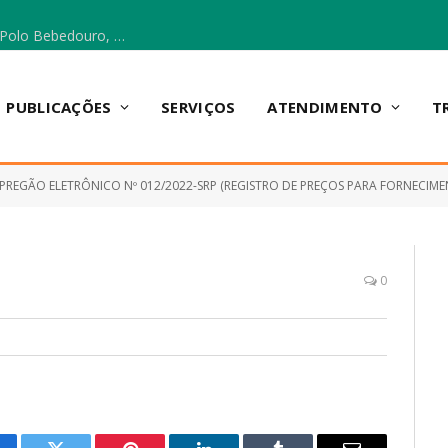
Escola Municipal Vicentina Vieira dos Santos, no Polo Bebedouro, recebeu materiais para a implantação do Cantinho da Leitura e da Sala Multidisciplinar.
PUBLICAÇÕES
SERVIÇOS
ATENDIMENTO
T
PREGÃO ELETRÔNICO Nº 012/2022-SRP (REGISTRO DE PREÇOS PARA FORNECIMENTO DE GÁS OXIGÊN
0