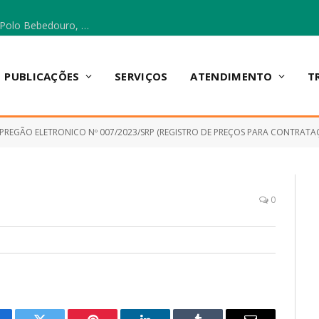
Escola Municipal Vicentina Vieira dos Santos, no Polo Bebedouro, recebeu materiais para a implantação do Cantinho da Leitura e da Sala Multidisciplinar.
PUBLICAÇÕES
SERVIÇOS
ATENDIMENTO
T
PREGÃO ELETRONICO Nº 007/2023/SRP (REGISTRO DE PREÇOS PARA CONTRATAÇÃO D
0