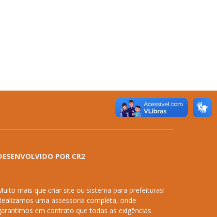
DESENVOLVIDO POR CR2
Muito mais que
criar site
ou
sistema para prefeituras
!
Realizamos uma
assessoria
completa, onde
garantimos em contrato que todas as exigências