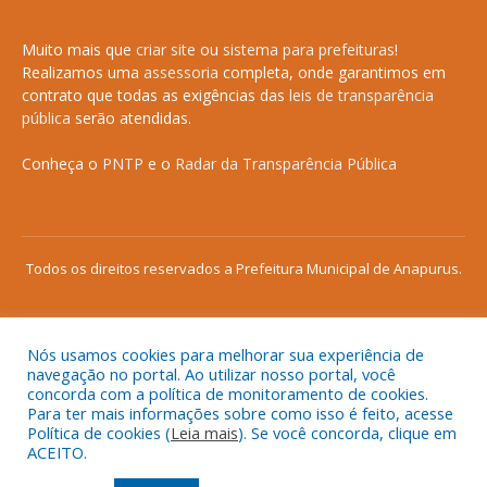
Muito mais que
criar site
ou
sistema para prefeituras
!
Realizamos uma
assessoria
completa, onde garantimos em
contrato que todas as exigências das
leis de transparência
pública
serão atendidas.
Conheça o
PNTP
e o
Radar da Transparência Pública
Todos os direitos reservados a Prefeitura Municipal de Anapurus.
Nós usamos cookies para melhorar sua experiência de
Mapa do Site
Acessar Área Administrativa
navegação no portal. Ao utilizar nosso portal, você
concorda com a política de monitoramento de cookies.
Acessar o Webmail
Para ter mais informações sobre como isso é feito, acesse
Política de cookies (
Leia mais
). Se você concorda, clique em
ACEITO.