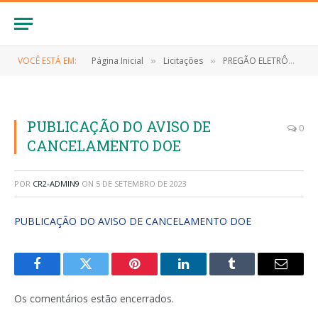
VOCÊ ESTÁ EM:
Página Inicial
Licitações
PREGÃO ELETRÔNICO 028/2023-SRP (fornecimento de materiais de consumo (expediente), para atender as necessidades da Secretaria Municipal de Saúde, do município de Anapurus/MA)
»
»
PUBLICAÇÃO DO AVISO DE
0
CANCELAMENTO DOE
POR
CR2-ADMIN9
ON
5 DE SETEMBRO DE 2023
PUBLICAÇÃO DO AVISO DE CANCELAMENTO DOE
Facebook
Twitter
Pinterest
LinkedIn
Tumblr
E-
mail
Os comentários estão encerrados.