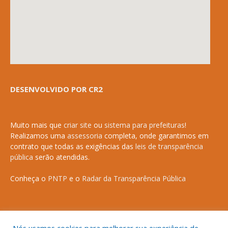
DESENVOLVIDO POR CR2
Muito mais que
criar site
ou
sistema para prefeituras
!
Realizamos uma
assessoria
completa, onde garantimos em
contrato que todas as exigências das
leis de transparência
pública
serão atendidas.
Conheça o
PNTP
e o
Radar da Transparência Pública
Todos os direitos reservados a Prefeitura Municipal de Anapurus.