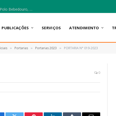
Escola Municipal Vicentina Vieira dos Santos, no Polo Bebedouro, recebeu materiais para a implantação do Cantinho da Leitura e da Sala Multidisciplinar.
PUBLICAÇÕES
SERVIÇOS
ATENDIMENTO
T
ciais
Portarias
Portarias 2023
PORTARIA N° 019-2023
»
»
»
0