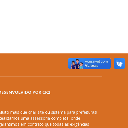
DESENVOLVIDO POR CR2
Muito mais que
criar site
ou
sistema para prefeituras
!
Realizamos uma
assessoria
completa, onde
garantimos em contrato que todas as exigências