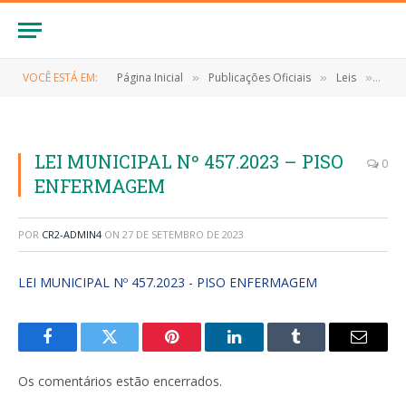
VOCÊ ESTÁ EM:
Página Inicial
Publicações Oficiais
Leis
LEI 
»
»
»
LEI MUNICIPAL Nº 457.2023 – PISO
0
ENFERMAGEM
POR
CR2-ADMIN4
ON
27 DE SETEMBRO DE 2023
LEI MUNICIPAL Nº 457.2023 - PISO ENFERMAGEM
Facebook
Twitter
Pinterest
LinkedIn
Tumblr
E-
mail
Os comentários estão encerrados.