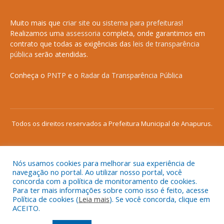
Muito mais que
criar site
ou
sistema para prefeituras
!
Realizamos uma
assessoria
completa, onde garantimos em
contrato que todas as exigências das
leis de transparência
pública
serão atendidas.
Conheça o
PNTP
e o
Radar da Transparência Pública
Todos os direitos reservados a Prefeitura Municipal de Anapurus.
Nós usamos cookies para melhorar sua experiência de
Mapa do Site
Acessar Área Administrativa
navegação no portal. Ao utilizar nosso portal, você
concorda com a política de monitoramento de cookies.
Acessar o Webmail
Para ter mais informações sobre como isso é feito, acesse
Política de cookies (
Leia mais
). Se você concorda, clique em
ACEITO.