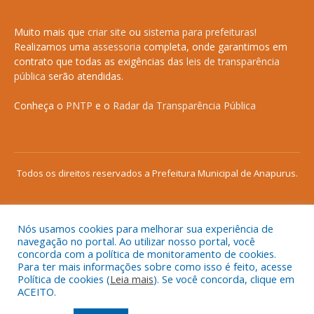
Muito mais que
criar site
ou
sistema para prefeituras
!
Realizamos uma
assessoria
completa, onde garantimos em
contrato que todas as exigências das
leis de transparência
pública
serão atendidas.
Conheça o
PNTP
e o
Radar da Transparência Pública
Todos os direitos reservados a Prefeitura Municipal de Anapurus.
Nós usamos cookies para melhorar sua experiência de
Mapa do Site
Acessar Área Administrativa
navegação no portal. Ao utilizar nosso portal, você
concorda com a política de monitoramento de cookies.
Acessar o Webmail
Para ter mais informações sobre como isso é feito, acesse
Política de cookies (
Leia mais
). Se você concorda, clique em
ACEITO.