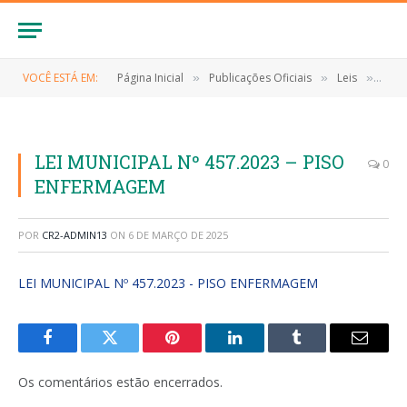
VOCÊ ESTÁ EM:
Página Inicial
Publicações Oficiais
Leis
LEI 
»
»
»
LEI MUNICIPAL Nº 457.2023 – PISO
0
ENFERMAGEM
POR
CR2-ADMIN13
ON
6 DE MARÇO DE 2025
LEI MUNICIPAL Nº 457.2023 - PISO ENFERMAGEM
Facebook
Twitter
Pinterest
LinkedIn
Tumblr
E-
mail
Os comentários estão encerrados.