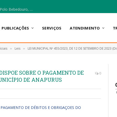
Escola Municipal Vicentina Vieira dos Santos, no Polo Bebedouro, recebeu materiais para a implantação do Cantinho da Leitura e da Sala Multidisciplinar.
PUBLICAÇÕES
SERVIÇOS
ATENDIMENTO
T
ciais
Leis
LEI MUNICIPAL Nº 455/2023, DE 12 DE SETEMBRO DE 2023 (Dispõe sobre o pagamento de débitos ou obrigações do Município de Anapurus – MA consi
»
»
– DISPOE SOBRE O PAGAMENTO DE
0
UNICÍPIO DE ANAPURUS
E O PAGAMENTO DE DÉBITOS E OBRIGAÇOES DO