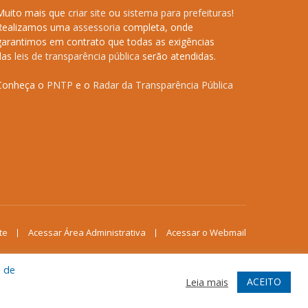
Muito mais que
criar site
ou
sistema para prefeituras
!
Realizamos uma
assessoria
completa, onde
garantimos em contrato que todas as exigências
das
leis de transparência pública
serão atendidas.
Conheça o
PNTP
e o
Radar da Transparência Pública
te
Acessar Área Administrativa
Acessar o Webmail
a de
ACEITO
Leia mais