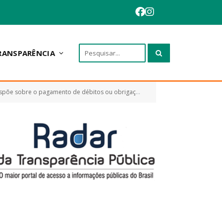
RANSPARÊNCIA
derados de pequeno valor, nos termos do art. 100, §§ 3º e 4º da Constituição da República, e outras providências)