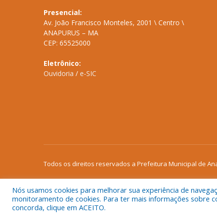
Presencial:
Av. João Francisco Monteles, 2001 \ Centro \
ANAPURUS – MA
CEP: 65525000
Eletrônico:
Ouvidoria
/
e-SIC
Todos os direitos reservados a Prefeitura Municipal de An
Nós usamos cookies para melhorar sua experiência de navegação
monitoramento de cookies. Para ter mais informações sobre como
concorda, clique em ACEITO.