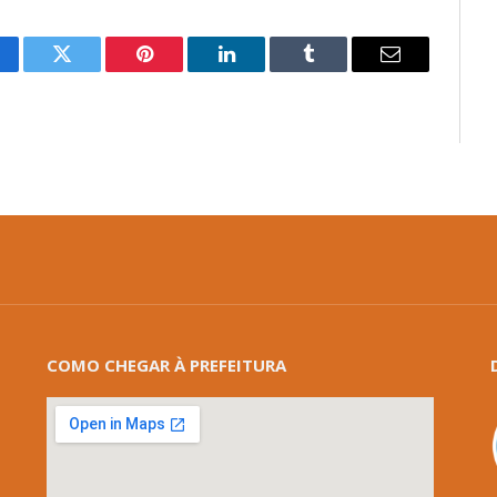
cebook
Twitter
Pinterest
LinkedIn
Tumblr
E-
mail
COMO CHEGAR À PREFEITURA