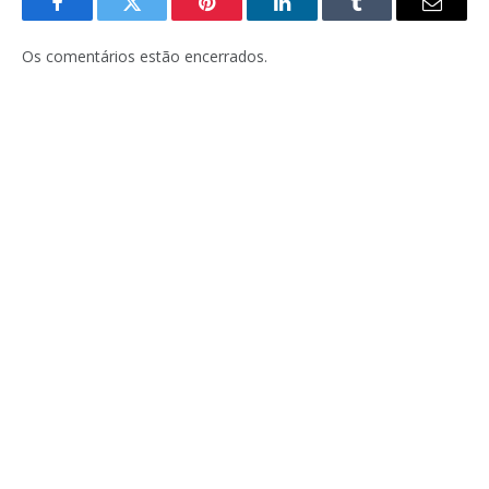
Facebook
Twitter
Pinterest
LinkedIn
Tumblr
E-
mail
Os comentários estão encerrados.