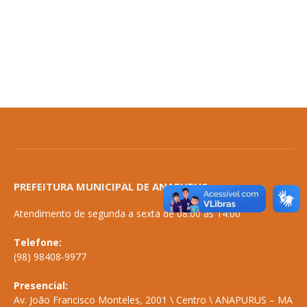
PREFEITURA MUNICIPAL DE ANAPURUS
Atendimento de segunda a sexta de 08:00 às 14:00
Telefone:
(98) 98408-9977
Presencial:
Av. João Francisco Monteles, 2001 \ Centro \ ANAPURUS – MA