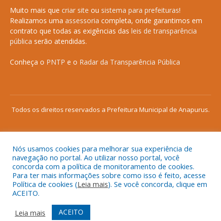
Muito mais que
criar site
ou
sistema para prefeituras
!
Realizamos uma
assessoria
completa, onde garantimos em
contrato que todas as exigências das
leis de transparência
pública
serão atendidas.
Conheça o
PNTP
e o
Radar da Transparência Pública
Todos os direitos reservados a Prefeitura Municipal de Anapurus.
Nós usamos cookies para melhorar sua experiência de
Mapa do Site
Acessar Área Administrativa
navegação no portal. Ao utilizar nosso portal, você
concorda com a política de monitoramento de cookies.
Acessar o Webmail
Para ter mais informações sobre como isso é feito, acesse
Política de cookies (
Leia mais
). Se você concorda, clique em
ACEITO.
ACEITO
Leia mais