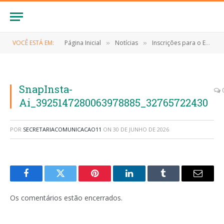
VOCÊ ESTÁ EM:
Página Inicial
Notícias
Inscrições para o Edital nº 001/2026 da Política Nacional Aldir Blanc (PNAB)
»
»
SnapInsta-
Ai_3925147280063978885_32765722430
POR
SECRETARIACOMUNICACAO11
ON
30 DE JUNHO DE 2026
Facebook
Twitter
Pinterest
LinkedIn
Tumblr
E-
mail
Os comentários estão encerrados.