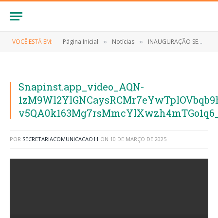
VOCÊ ESTÁ EM:
Página Inicial
Notícias
INAUGURAÇÃO SECRETARIA DA MULHER
»
»
Snapinst.app_video_AQN-
1zM9Wl2YlGNCaysRCMr7eYwTplOVbqb9h
v5QA0k163Mg7rsMmcYlXwzh4mTGo1q6
POR
SECRETARIACOMUNICACAO11
ON
10 DE MARÇO DE 2025