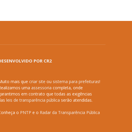
DESENVOLVIDO POR CR2
Muito mais que
criar site
ou
sistema para prefeituras
!
Realizamos uma
assessoria
completa, onde
garantimos em contrato que todas as exigências
das
leis de transparência pública
serão atendidas.
Conheça o
PNTP
e o
Radar da Transparência Pública