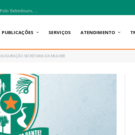
Escola Municipal Vicentina Vieira dos Santos, no Polo Bebedouro, recebeu materiais para a implantação do Cantinho da Leitura e da Sala Multidisciplinar.
PUBLICAÇÕES
SERVIÇOS
ATENDIMENTO
T
NAUGURAÇÃO SECRETARIA DA MULHER