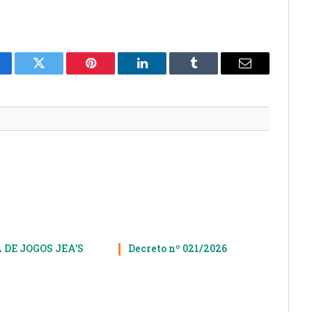
cebook
Twitter
Pinterest
LinkedIn
Tumblr
E-
mail
 DE JOGOS JEA’S
Decreto nº 021/2026