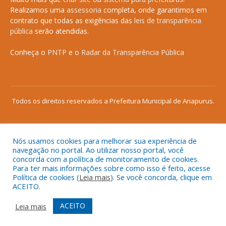
Realizamos uma
assessoria
completa, onde garantimos em
contrato que todas as exigências das
leis de transparência
pública
serão atendidas.
Conheça o
PNTP
e o
Radar da Transparência Pública
Todos os direitos reservados a Prefeitura Municipal de Anapurus.
Nós usamos cookies para melhorar sua experiência de
Mapa do Site
Acessar Área Administrativa
navegação no portal. Ao utilizar nosso portal, você
concorda com a política de monitoramento de cookies.
Acessar o Webmail
Para ter mais informações sobre como isso é feito, acesse
Política de cookies (
Leia mais
). Se você concorda, clique em
ACEITO.
ACEITO
Leia mais