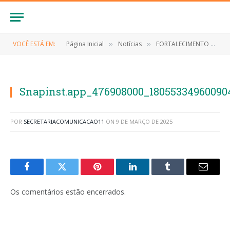
VOCÊ ESTÁ EM:
Página Inicial
Notícias
FORTALECIMENTO AMBIENTAL: CAPACITAÇÃO E PARCERIA COM O GOVERNO DO ESTADO
»
»
Snapinst.app_476908000_18055334960090
POR
SECRETARIACOMUNICACAO11
ON
9 DE MARÇO DE 2025
Facebook
Twitter
Pinterest
LinkedIn
Tumblr
E-
mail
Os comentários estão encerrados.