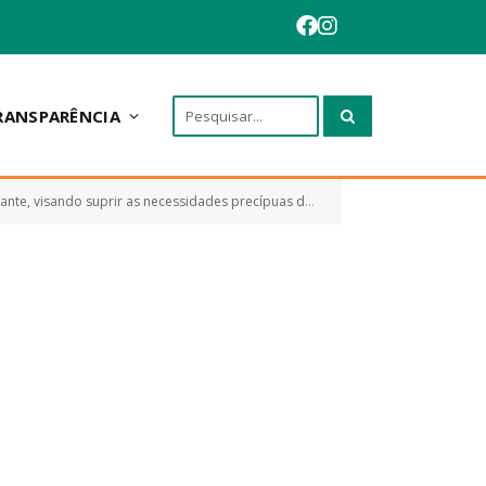
RANSPARÊNCIA
des precípuas da Secretaria Municipal de Infraestrutura de Anapurus)