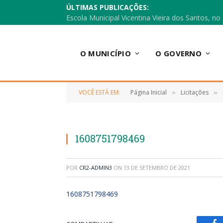
ÚLTIMAS PUBLICAÇÕES:
O MUNICÍPIO
O GOVERNO
VOCÊ ESTÁ EM:
Página Inicial
Licitações
»
»
1608751798469
POR
CR2-ADMIN3
ON
13 DE SETEMBRO DE 2021
1608751798469