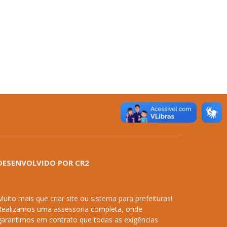
DESENVOLVIDO POR CR2
Muito mais que
criar site
ou
sistema para prefeituras
!
Realizamos uma
assessoria
completa, onde
garantimos em contrato que todas as exigências