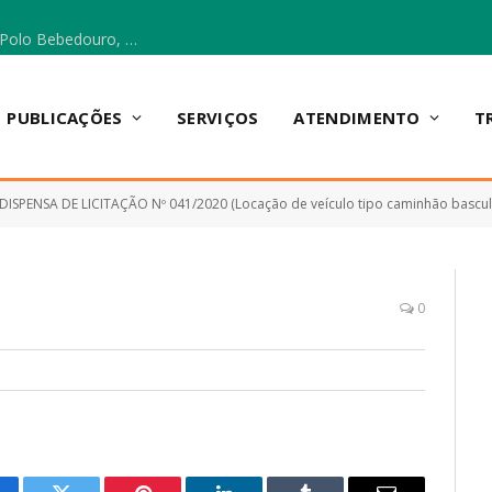
Escola Municipal Vicentina Vieira dos Santos, no Polo Bebedouro, recebeu materiais para a implantação do Cantinho da Leitura e da Sala Multidisciplinar.
PUBLICAÇÕES
SERVIÇOS
ATENDIMENTO
T
DISPENSA DE LICITAÇÃO Nº 041/2020 (Locação de veículo tipo caminhão basculante, visando suprir as necessida
0