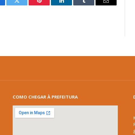
cebook
Twitter
Pinterest
LinkedIn
Tumblr
E-
mail
COMO CHEGAR À PREFEITURA