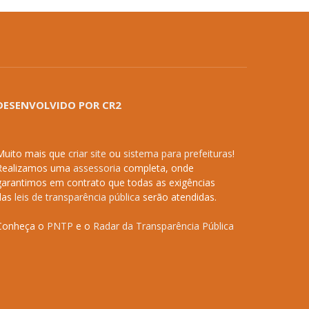
DESENVOLVIDO POR CR2
Muito mais que
criar site
ou
sistema para prefeituras
!
Realizamos uma
assessoria
completa, onde
garantimos em contrato que todas as exigências
das
leis de transparência pública
serão atendidas.
Conheça o
PNTP
e o
Radar da Transparência Pública