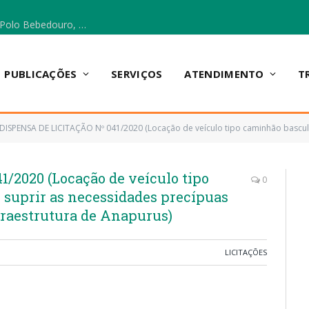
Escola Municipal Vicentina Vieira dos Santos, no Polo Bebedouro, recebeu materiais para a implantação do Cantinho da Leitura e da Sala Multidisciplinar.
PUBLICAÇÕES
SERVIÇOS
ATENDIMENTO
T
DISPENSA DE LICITAÇÃO Nº 041/2020 (Locação de veículo tipo caminhão basculante, visando suprir as necessida
/2020 (Locação de veículo tipo
0
 suprir as necessidades precípuas
fraestrutura de Anapurus)
LICITAÇÕES