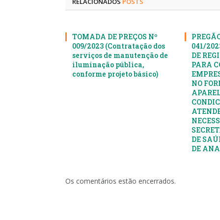
RELACIONADOS
POSTS
TOMADA DE PREÇOS Nº
PREGÃO
009/2023 (Contratação dos
041/20
serviços de manutenção de
DE REG
iluminação pública,
PARA C
conforme projeto básico)
EMPRES
NO FOR
APAREL
CONDIC
ATENDE
NECESS
SECRET
DE SAÚ
DE AN
Os comentários estão encerrados.