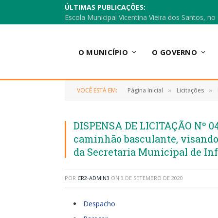
ÚLTIMAS PUBLICAÇÕES:
O MUNICÍPIO
O GOVERNO
VOCÊ ESTÁ EM:
Página Inicial
Licitações
»
»
DISPENSA DE LICITAÇÃO Nº 041
caminhão basculante, visando
da Secretaria Municipal de In
POR
CR2-ADMIN3
ON
3 DE SETEMBRO DE 2020
Despacho