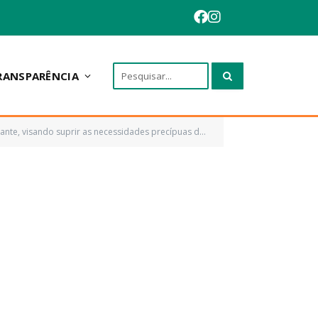
RANSPARÊNCIA
des precípuas da Secretaria Municipal de Infraestrutura de Anapurus)