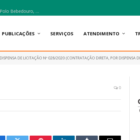
Escola Municipal Vicentina Vieira dos Santos, no Polo Bebedouro, recebeu materiais para a implantação do Cantinho da Leitura e da Sala Multidisciplinar.
PUBLICAÇÕES
SERVIÇOS
ATENDIMENTO
T
DISPENSA DE LICITAÇÃO Nº 028/2020 (CONTRATAÇÃO DIRETA, POR DISPENSA DE LICITAÇÃO, 
0