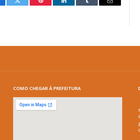
cebook
Twitter
Pinterest
LinkedIn
Tumblr
E-
mail
COMO CHEGAR À PREFEITURA