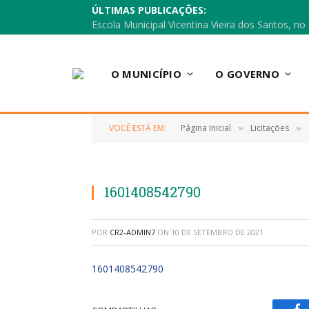
ÚLTIMAS PUBLICAÇÕES:
O MUNICÍPIO
O GOVERNO
VOCÊ ESTÁ EM:
Página Inicial
Licitações
»
»
1601408542790
POR
CR2-ADMIN7
ON
10 DE SETEMBRO DE 2021
1601408542790