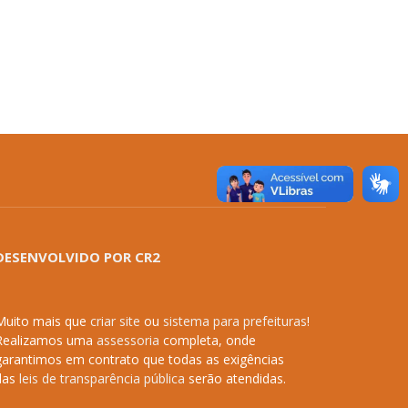
DESENVOLVIDO POR CR2
Muito mais que
criar site
ou
sistema para prefeituras
!
Realizamos uma
assessoria
completa, onde
garantimos em contrato que todas as exigências
das
leis de transparência pública
serão atendidas.