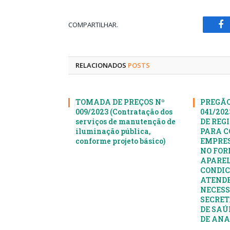
COMPARTILHAR.
Fa
RELACIONADOS
POSTS
TOMADA DE PREÇOS Nº
PREGÃO
009/2023 (Contratação dos
041/20
serviços de manutenção de
DE REG
iluminação pública,
PARA C
conforme projeto básico)
EMPRES
NO FOR
APAREL
CONDIC
ATENDE
NECESS
SECRET
DE SAÚ
DE AN