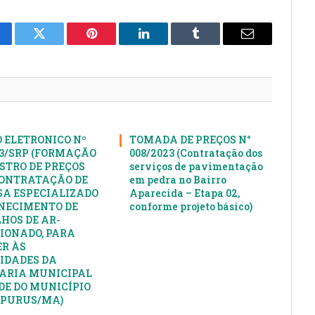
cebook
Twitter
Pinterest
LinkedIn
Tumblr
E-
mail
 ELETRONICO Nº
TOMADA DE PREÇOS N°
23/SRP (FORMAÇÃO
008/2023 (Contratação dos
ISTRO DE PREÇOS
serviços de pavimentação
ONTRATAÇÃO DE
em pedra no Bairro
A ESPECIALIZADO
Aparecida – Etapa 02,
NECIMENTO DE
conforme projeto básico)
HOS DE AR-
IONADO, PARA
R ÀS
IDADES DA
ARIA MUNICIPAL
DE DO MUNICÍPIO
APURUS/MA)