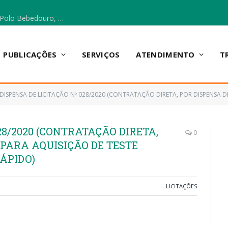
Escola Municipal Vicentina Vieira dos Santos, no Polo Bebedouro, recebeu materiais para a implantação do Cantinho da Leitura e da Sala Multidisciplinar.
PUBLICAÇÕES
SERVIÇOS
ATENDIMENTO
T
DISPENSA DE LICITAÇÃO Nº 028/2020 (CONTRATAÇÃO DIRETA, POR DISPENSA DE LICITAÇÃO, 
28/2020 (CONTRATAÇÃO DIRETA,
0
 PARA AQUISIÇÃO DE TESTE
ÁPIDO)
LICITAÇÕES