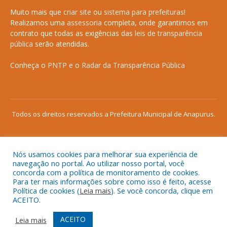
Muito mais que
criar site
ou
sistema para prefeituras
!
Realizamos uma
assessoria
completa, onde garantimos em
contrato que todas as exigências das
leis de transparência
pública
serão atendidas.
Conheça o
PNTP
e o
Radar da Transparência Pública
Todos os direitos reservados a Prefeitura Municipal de Anapurus.
Nós usamos cookies para melhorar sua experiência de
Mapa do Site
Acessar Área Administrativa
navegação no portal. Ao utilizar nosso portal, você
concorda com a política de monitoramento de cookies.
Acessar o Webmail
Para ter mais informações sobre como isso é feito, acesse
Política de cookies (
Leia mais
). Se você concorda, clique em
ACEITO.
ACEITO
Leia mais