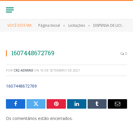
VOCÊ ESTÁ EM:
Página Inicial
Licitações
DISPENSA DE LICITAÇÃO Nº 014/2019 (Contratação de empresa especialização para o fornecimento de cilindro de oxigênio e seu kit de montagem para hospital do município de Anapurus)
»
»
1607448672769
0
POR
CR2-ADMIN3
ON
10 DE SETEMBRO DE 2021
1607448672769
Facebook
Twitter
Pinterest
LinkedIn
Tumblr
E-
mail
Os comentários estão encerrados.