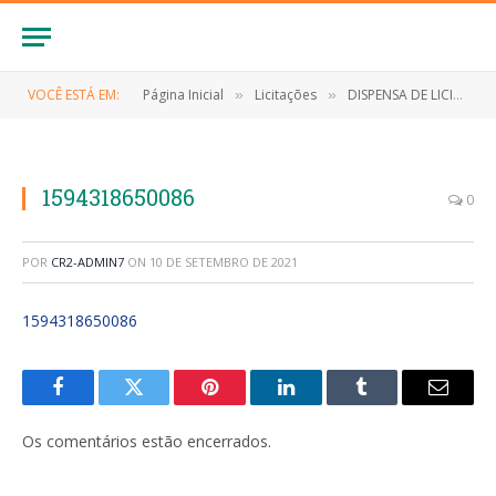
VOCÊ ESTÁ EM:
Página Inicial
Licitações
DISPENSA DE LICITAÇÃO Nº 005/2020 (Contratação de empresa para aquisição de cestas básicas a serem distribuídos)
»
»
1594318650086
0
POR
CR2-ADMIN7
ON
10 DE SETEMBRO DE 2021
1594318650086
Facebook
Twitter
Pinterest
LinkedIn
Tumblr
E-
mail
Os comentários estão encerrados.