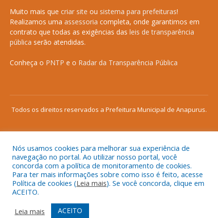
Muito mais que
criar site
ou
sistema para prefeituras
!
Realizamos uma
assessoria
completa, onde garantimos em
contrato que todas as exigências das
leis de transparência
pública
serão atendidas.
Conheça o
PNTP
e o
Radar da Transparência Pública
Todos os direitos reservados a Prefeitura Municipal de Anapurus.
Nós usamos cookies para melhorar sua experiência de
Mapa do Site
Acessar Área Administrativa
navegação no portal. Ao utilizar nosso portal, você
concorda com a política de monitoramento de cookies.
Acessar o Webmail
Para ter mais informações sobre como isso é feito, acesse
Política de cookies (
Leia mais
). Se você concorda, clique em
ACEITO.
ACEITO
Leia mais