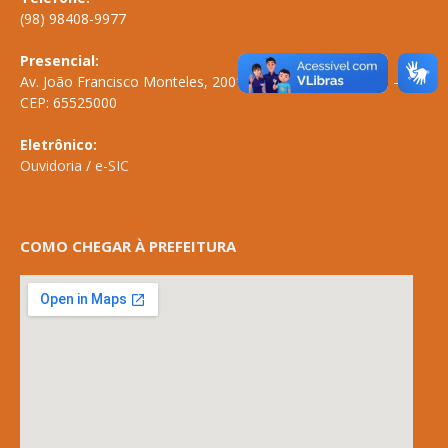
(98) 98408-9977
Presencial:
Av. João Francisco Monteles, 2001 \ Centro \ ANAPURUS – MA
CEP: 65525000
Eletrônico:
Ouvidoria
/
e-SIC
COMO CHEGAR À PREFEITURA