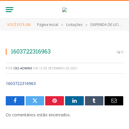
VOCÊ ESTÁ EM:
Página Inicial
Licitações
DISPENDA DE LICITAÇÃO Nº 0032/2020 (Contratação de empresa para organização do evento do dia dos pais no município de Anapurus/MA)
»
»
1603722316963
0
POR
CR2-ADMIN3
ON
13 DE SETEMBRO DE 2021
1603722316963
Facebook
Twitter
Pinterest
LinkedIn
Tumblr
E-
mail
Os comentários estão encerrados.