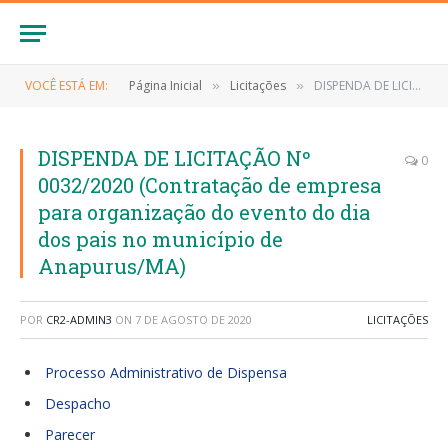
VOCÊ ESTÁ EM:
Página Inicial
Licitações
DISPENDA DE LICITAÇÃO Nº 0032/2020 (Contratação de empresa para organização do evento do dia dos pais no município de Anapurus/MA)
»
»
DISPENDA DE LICITAÇÃO Nº
0
0032/2020 (Contratação de empresa
para organização do evento do dia
dos pais no município de
Anapurus/MA)
POR
CR2-ADMIN3
ON
7 DE AGOSTO DE 2020
LICITAÇÕES
Processo Administrativo de Dispensa
Despacho
Parecer