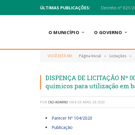
ÚLTIMAS PUBLICAÇÕES:
Decreto nº 021/2
O MUNICÍPIO
O GOVERNO
VOCÊ ESTÁ EM:
Página Inicial
Licitações
»
»
DISPENÇA DE LICITAÇÃO Nº 00
químicos para utilização em ba
POR
CR2-ADMIN3
ON
8 DE ABRIL DE 2020
Parecer Nº 104/2020
Publicação