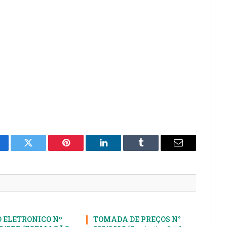
cebook
Twitter
Pinterest
LinkedIn
Tumblr
E-
mail
 ELETRONICO Nº
TOMADA DE PREÇOS N°