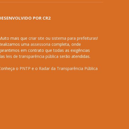
DESENVOLVIDO POR CR2
Muito mais que
criar site
ou
sistema para prefeituras
!
Realizamos uma
assessoria
completa, onde
garantimos em contrato que todas as exigências
das
leis de transparência pública
serão atendidas.
Conheça o
PNTP
e o
Radar da Transparência Pública