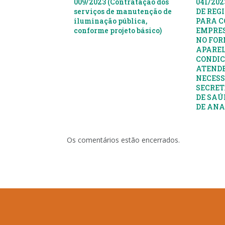
009/2023 (Contratação dos
041/20
serviços de manutenção de
DE REG
iluminação pública,
PARA C
conforme projeto básico)
EMPRES
NO FOR
APAREL
CONDIC
ATENDE
NECESS
SECRET
DE SAÚ
DE AN
Os comentários estão encerrados.