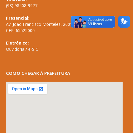
(98) 98408-9977
Presencial:
Av. João Francisco Monteles, 2001 \ Centro \ ANAPURUS – MA
CEP: 65525000
Eletrônico:
Ouvidoria
/
e-SIC
COMO CHEGAR À PREFEITURA