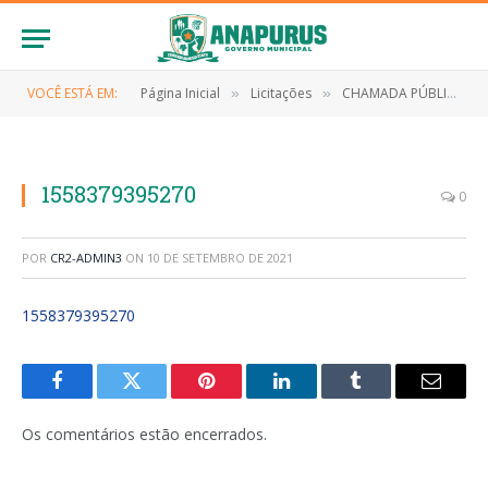
VOCÊ ESTÁ EM:
Página Inicial
Licitações
CHAMADA PÚBLICA Nº 001/2019 (Aquisição de gêneros alimentícios sem licitação da agricultura familiar para a alimentação escolar do município de Anapurus)
»
»
1558379395270
0
POR
CR2-ADMIN3
ON
10 DE SETEMBRO DE 2021
1558379395270
Facebook
Twitter
Pinterest
LinkedIn
Tumblr
E-
mail
Os comentários estão encerrados.