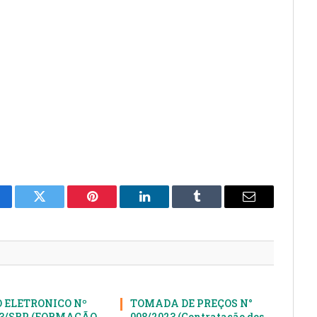
cebook
Twitter
Pinterest
LinkedIn
Tumblr
E-
mail
 ELETRONICO Nº
TOMADA DE PREÇOS N°
23/SRP (FORMAÇÃO
008/2023 (Contratação dos