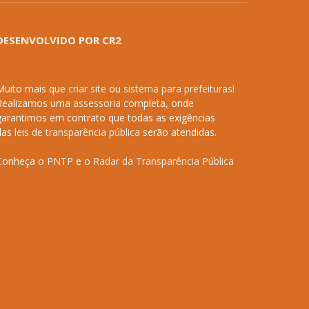
DESENVOLVIDO POR CR2
Muito mais que
criar site
ou
sistema para prefeituras
!
Realizamos uma
assessoria
completa, onde
garantimos em contrato que todas as exigências
das
leis de transparência pública
serão atendidas.
Conheça o
PNTP
e o
Radar da Transparência Pública