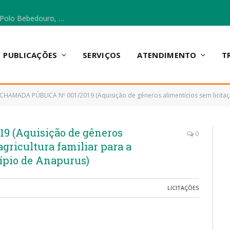
Escola Municipal Vicentina Vieira dos Santos, no Polo Bebedouro, recebeu materiais para a implantação do Cantinho da Leitura e da Sala Multidisciplinar.
PUBLICAÇÕES
SERVIÇOS
ATENDIMENTO
T
CHAMADA PÚBLICA Nº 001/2019 (Aquisição de gêneros alimentícios sem licitação da agricultura fa
 (Aquisição de gêneros
0
agricultura familiar para a
ípio de Anapurus)
LICITAÇÕES