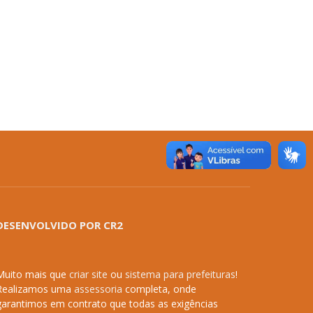
DESENVOLVIDO POR CR2
Muito mais que
criar site
ou
sistema para prefeituras
!
Realizamos uma
assessoria
completa, onde
garantimos em contrato que todas as exigências