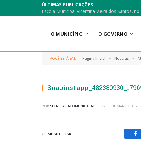
ÚLTIMAS PUBLICAÇÕES:
O MUNICÍPIO
O GOVERNO
VOCÊ ESTÁ EM:
Página Inicial
Notícias
A
»
»
Snapinst.app_482380930_1796
POR
SECRETARIACOMUNICACAO11
ON
10 DE MARÇO DE 20
COMPARTILHAR.
Fa