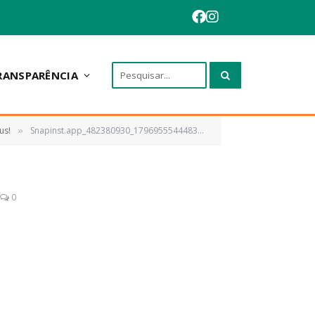
RANSPARÊNCIA
us!
Snapinst.app_482380930_17969555444838391_6262079333000932127_n_1080
»
0