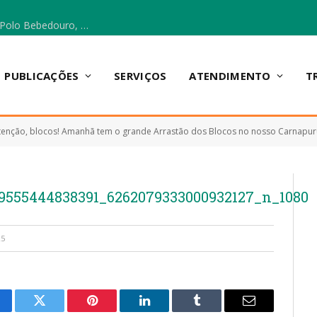
Escola Municipal Vicentina Vieira dos Santos, no Polo Bebedouro, recebeu materiais para a implantação do Cantinho da Leitura e da Sala Multidisciplinar.
PUBLICAÇÕES
SERVIÇOS
ATENDIMENTO
T
tenção, blocos! Amanhã tem o grande Arrastão dos Blocos no nosso Carnapur
9555444838391_6262079333000932127_n_1080
25
cebook
Twitter
Pinterest
LinkedIn
Tumblr
E-