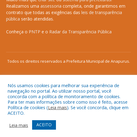
Realizamos uma
assessoria
completa, onde garantimos em
contrato que todas as exigências das
leis de transparência
pública
serão atendidas.
Conheça o
PNTP
e o
Radar da Transparência Pública
Todos os direitos reservados a Prefeitura Municipal de Anapurus.
Nós usamos cookies para melhorar sua experiência de
Mapa do Site
Acessar Área Administrativa
navegação no portal. Ao utilizar nosso portal, você
concorda com a política de monitoramento de cookies.
Acessar o Webmail
Para ter mais informações sobre como isso é feito, acesse
Política de cookies (
Leia mais
). Se você concorda, clique em
ACEITO.
ACEITO
Leia mais