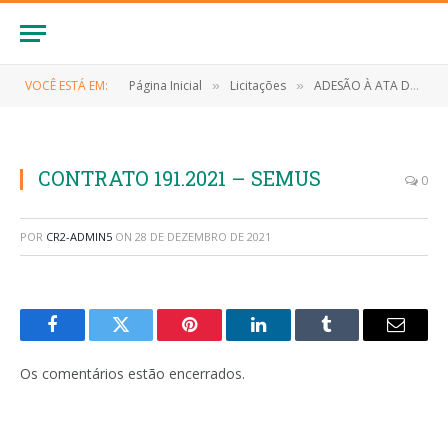
VOCÊ ESTÁ EM:
Página Inicial
Licitações
ADESÃO À ATA DE REGISTRO DE PREÇOS Nº 004/2021 (Registro de Preço para futura Aquisição de serviços/material gráficos, para atender as necessidades das secretarias municipais de Santa Quitéria do Maranhão/MA)
»
»
CONTRATO 191.2021 – SEMUS
0
POR
CR2-ADMIN5
ON
28 DE DEZEMBRO DE 2021
Facebook
Twitter
Pinterest
LinkedIn
Tumblr
E-
mail
Os comentários estão encerrados.