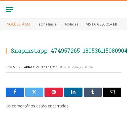
VOCÊ ESTÁ EM:
Página Inicial
Notícias
VISITA A ESCOLA MILITAR TIRADENTES XX
»
»
Snapinst.app_474957265_18053611508090
POR
SECRETARIACOMUNICACAO11
ON
9 DE MARÇO DE 2025
Facebook
Twitter
Pinterest
LinkedIn
Tumblr
E-
mail
Os comentários estão encerrados.