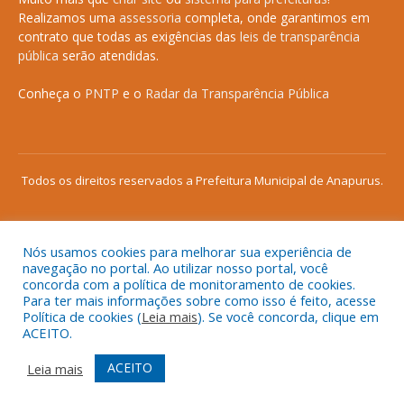
Realizamos uma
assessoria
completa, onde garantimos em
contrato que todas as exigências das
leis de transparência
pública
serão atendidas.
Conheça o
PNTP
e o
Radar da Transparência Pública
Todos os direitos reservados a Prefeitura Municipal de Anapurus.
Nós usamos cookies para melhorar sua experiência de
Mapa do Site
Acessar Área Administrativa
navegação no portal. Ao utilizar nosso portal, você
concorda com a política de monitoramento de cookies.
Acessar o Webmail
Para ter mais informações sobre como isso é feito, acesse
Política de cookies (
Leia mais
). Se você concorda, clique em
ACEITO.
ACEITO
Leia mais