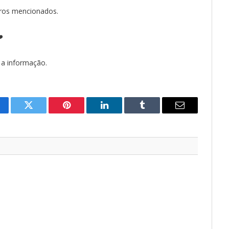
rros mencionados.
️
 a informação.
cebook
Twitter
Pinterest
LinkedIn
Tumblr
E-
mail