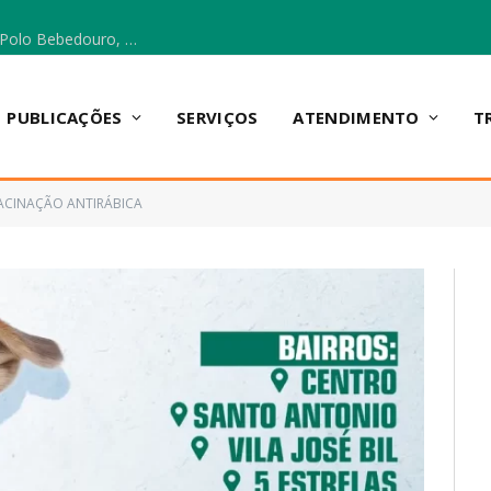
Escola Municipal Vicentina Vieira dos Santos, no Polo Bebedouro, recebeu materiais para a implantação do Cantinho da Leitura e da Sala Multidisciplinar.
PUBLICAÇÕES
SERVIÇOS
ATENDIMENTO
T
ACINAÇÃO ANTIRÁBICA