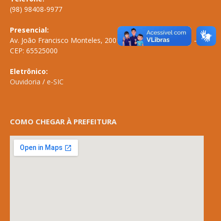
(98) 98408-9977
Presencial:
Av. João Francisco Monteles, 2001 \ Centro \ ANAPURUS – MA
CEP: 65525000
Eletrônico:
Ouvidoria
/
e-SIC
COMO CHEGAR À PREFEITURA