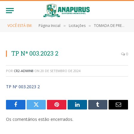
VOCÊ ESTÁ EM:
Página Inicial
Licitações
TOMADA DE PREÇOS Nº 003/2023 (CONTRATAÇÃO DE EMPRESA PARA PRESTAÇÃO DOS SERVIÇOS DE LIMPEZA PÚBLICA)
»
»
TP Nª 003.2023 2
0
POR
CR2-ADMIN8
ON
20 DE SETEMBRO DE 2024
TP Nª 003.2023 2
Facebook
Twitter
Pinterest
LinkedIn
Tumblr
E-
mail
Os comentários estão encerrados.