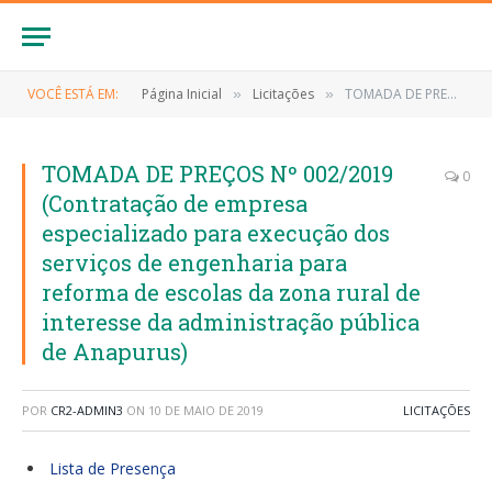
VOCÊ ESTÁ EM:
Página Inicial
Licitações
TOMADA DE PREÇOS Nº 002/2019 (Contratação de empresa especializado para execução dos serviços de engenharia para reforma de escolas da zona rural de interesse da administração pública de Anapurus)
»
»
TOMADA DE PREÇOS Nº 002/2019
0
(Contratação de empresa
especializado para execução dos
serviços de engenharia para
reforma de escolas da zona rural de
interesse da administração pública
de Anapurus)
POR
CR2-ADMIN3
ON
10 DE MAIO DE 2019
LICITAÇÕES
Lista de Presença