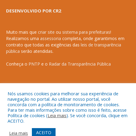
DESENVOLVIDO POR CR2
Muito mais que
criar site
ou
sistema para prefeituras
!
Realizamos uma
assessoria
completa, onde garantimos em
contrato que todas as exigências das
leis de transparência
pública
serão atendidas.
Conheça o
PNTP
e o
Radar da Transparência Pública
Todos os direitos reservados a Prefeitura Municipal de Anapurus.
Nós usamos cookies para melhorar sua experiência de
navegação no portal. Ao utilizar nosso portal, você
concorda com a política de monitoramento de cookies.
Para ter mais informações sobre como isso é feito, acesse
Política de cookies (
Leia mais
). Se você concorda, clique em
ACEITO.
Mapa do Site
Acessar Área Administrativa
Acessar o Webmail
ACEITO
Leia mais